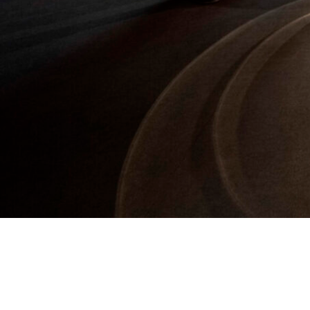
C/ Gabriel Miró, 27, Bajo. Elche, Alicante.